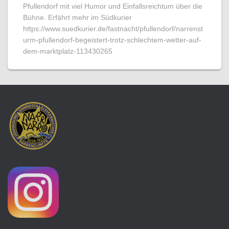
Pfullendorf mit viel Humor und Einfallsreichtum über die
Bühne. Erfährt mehr im Südkurier
https://www.suedkurier.de/fastnacht/pfullendorf/narrenst
urm-pfullendorf-begeistert-trotz-schlechtem-wetter-auf-
dem-marktplatz-113430265