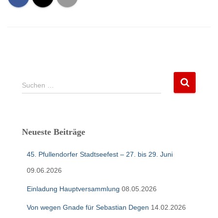
S
Suchen …
u
c
h
e
Neueste Beiträge
n
n
45. Pfullendorfer Stadtseefest – 27. bis 29. Juni
a
c
09.06.2026
h
:
Einladung Hauptversammlung
08.05.2026
Von wegen Gnade für Sebastian Degen
14.02.2026