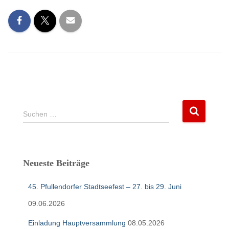
S
Suchen …
u
c
h
e
Neueste Beiträge
n
n
45. Pfullendorfer Stadtseefest – 27. bis 29. Juni
a
c
09.06.2026
h
:
Einladung Hauptversammlung
08.05.2026