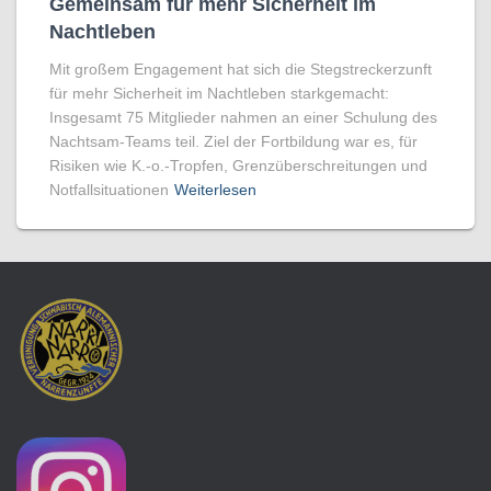
Gemeinsam für mehr Sicherheit im
Nachtleben
Mit großem Engagement hat sich die Stegstreckerzunft
für mehr Sicherheit im Nachtleben starkgemacht:
Insgesamt 75 Mitglieder nahmen an einer Schulung des
Nachtsam-Teams teil. Ziel der Fortbildung war es, für
Risiken wie K.-o.-Tropfen, Grenzüberschreitungen und
Notfallsituationen
Weiterlesen