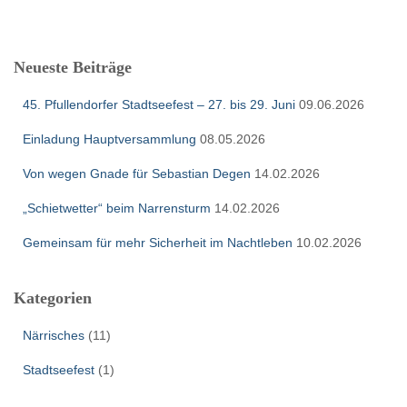
c
h
e
Neueste Beiträge
n
n
45. Pfullendorfer Stadtseefest – 27. bis 29. Juni
09.06.2026
a
c
Einladung Hauptversammlung
08.05.2026
h
:
Von wegen Gnade für Sebastian Degen
14.02.2026
„Schietwetter“ beim Narrensturm
14.02.2026
Gemeinsam für mehr Sicherheit im Nachtleben
10.02.2026
Kategorien
Närrisches
(11)
Stadtseefest
(1)